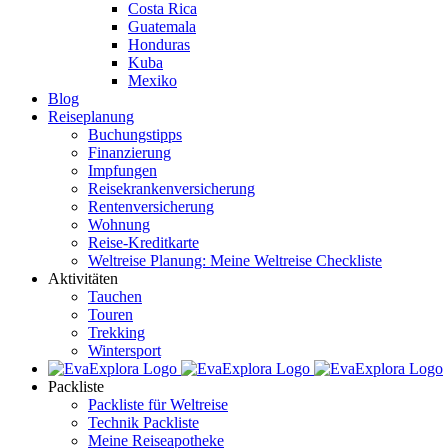
Costa Rica
Guatemala
Honduras
Kuba
Mexiko
Blog
Reiseplanung
Buchungstipps
Finanzierung
Impfungen
Reisekrankenversicherung
Rentenversicherung
Wohnung
Reise-Kreditkarte
Weltreise Planung: Meine Weltreise Checkliste
Aktivitäten
Tauchen
Touren
Trekking
Wintersport
Packliste
Packliste für Weltreise
Technik Packliste
Meine Reiseapotheke