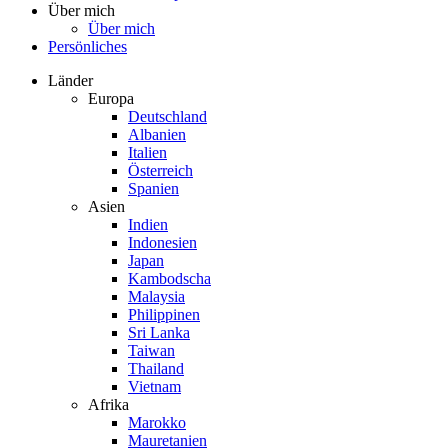
Über mich
Über mich
Persönliches
Länder
Europa
Deutschland
Albanien
Italien
Österreich
Spanien
Asien
Indien
Indonesien
Japan
Kambodscha
Malaysia
Philippinen
Sri Lanka
Taiwan
Thailand
Vietnam
Afrika
Marokko
Mauretanien