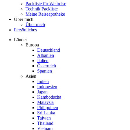
Packliste für Weltreise
Technik Packliste
Meine Reiseapotheke
Über mich
Über mich
Persönliches
Länder
Europa
Deutschland
Albanien
Italien
Österreich
Spanien
Asien
Indien
Indonesien
Japan
Kambodscha
Malaysia
Philippinen
Sri Lanka
Taiwan
Thailand
Vietnam