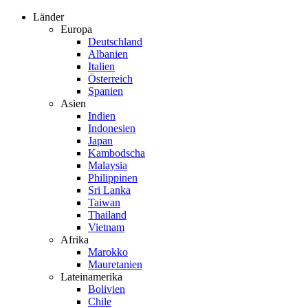
Zum
Länder
Inhalt
Europa
springen
Deutschland
Albanien
Italien
Österreich
Spanien
Asien
Indien
Indonesien
Japan
Kambodscha
Malaysia
Philippinen
Sri Lanka
Taiwan
Thailand
Vietnam
Afrika
Marokko
Mauretanien
Lateinamerika
Bolivien
Chile