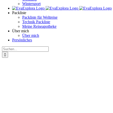
Wintersport
Packliste
Packliste für Weltreise
Technik Packliste
Meine Reiseapotheke
Über mich
Über mich
Persönliches
Suche
nach: