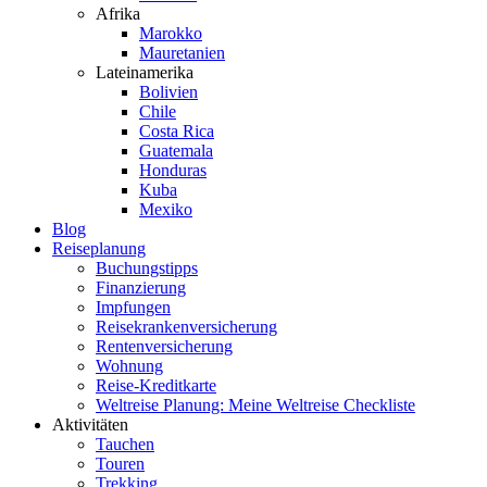
Afrika
Marokko
Mauretanien
Lateinamerika
Bolivien
Chile
Costa Rica
Guatemala
Honduras
Kuba
Mexiko
Blog
Reiseplanung
Buchungstipps
Finanzierung
Impfungen
Reisekrankenversicherung
Rentenversicherung
Wohnung
Reise-Kreditkarte
Weltreise Planung: Meine Weltreise Checkliste
Aktivitäten
Tauchen
Touren
Trekking