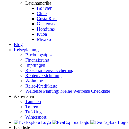
Lateinamerika
Bolivien
Chile
Costa Rica
Guatemala
Honduras
Kuba
Mexiko
Blog
Reiseplanung
Buchungstipps
Finanzierung
Impfungen
Reisekrankenversicherung
Rentenversicherung
Wohnung
Reise-Kreditkarte
Weltreise Planung: Meine Weltreise Checkliste
Aktivitäten
Tauchen
Touren
Trekking
Wintersport
Packliste