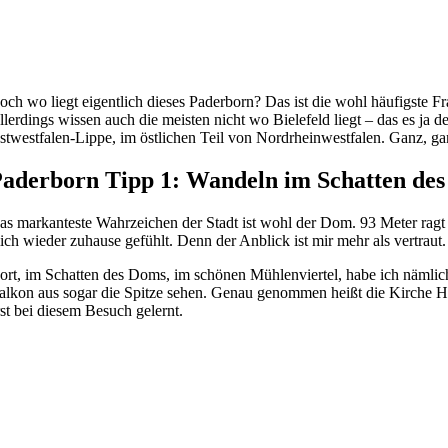
och wo liegt eigentlich dieses Paderborn? Das ist die wohl häufigste Fr
llerdings wissen auch die meisten nicht wo Bielefeld liegt – das es ja d
stwestfalen-Lippe, im östlichen Teil von Nordrheinwestfalen. Ganz, g
aderborn Tipp 1: Wandeln im Schatten de
as markanteste Wahrzeichen der Stadt ist wohl der Dom. 93 Meter rag
ich wieder zuhause gefühlt. Denn der Anblick ist mir mehr als vertraut.
ort, im Schatten des Doms, im schönen Mühlenviertel, habe ich nämli
alkon aus sogar die Spitze sehen. Genau genommen heißt die Kirche Hoh
rst bei diesem Besuch gelernt.