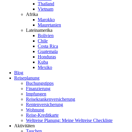
Thailand
Vietnam
Afrika
Marokko
Mauretanien
Lateinamerika
Bolivien
Chile
Costa Rica
Guatemala
Honduras
Kuba
Mexiko
Blog
Reiseplanung
Buchungstipps
Finanzierung
Impfungen
Reisekrankenversicherung
Rentenversicherung
Wohnung
Reise-Kreditkarte
Weltreise Planung: Meine Weltreise Checkliste
Aktivitäten
Tauchen