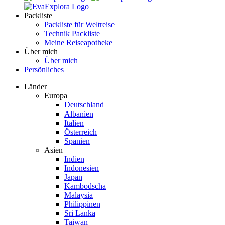
Packliste
Packliste für Weltreise
Technik Packliste
Meine Reiseapotheke
Über mich
Über mich
Persönliches
Länder
Europa
Deutschland
Albanien
Italien
Österreich
Spanien
Asien
Indien
Indonesien
Japan
Kambodscha
Malaysia
Philippinen
Sri Lanka
Taiwan