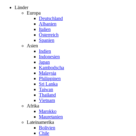
Zum
Länder
Inhalt
Europa
springen
Deutschland
Albanien
Italien
Österreich
Spanien
Asien
Indien
Indonesien
Japan
Kambodscha
Malaysia
Philippinen
Sri Lanka
Taiwan
Thailand
Vietnam
Afrika
Marokko
Mauretanien
Lateinamerika
Bolivien
Chile