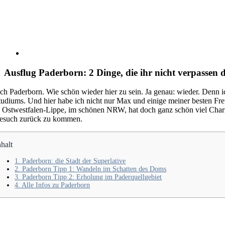
Ausflug Paderborn: 2 Dinge, die ihr nicht verpassen d
ch Paderborn. Wie schön wieder hier zu sein. Ja genau: wieder. Denn ic
tudiums. Und hier habe ich nicht nur Max und einige meiner besten Fr
n Ostwestfalen-Lippe, im schönen NRW, hat doch ganz schön viel Char
esuch zurück zu kommen.
nhalt
1. Paderborn: die Stadt der Superlative
2. Paderborn Tipp 1: Wandeln im Schatten des Doms
3. Paderborn Tipp 2: Erholung im Paderquellgebiet
4. Alle Infos zu Paderborn