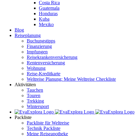
Costa Rica
Guatemala
Honduras
Kuba
Mexiko
Blog
Reiseplanung
Buchungstipps
Finanzierung
Impfungen
Reisekrankenversicherung
Rentenversicherung
Wohnung
Reise-Kreditkarte
Weltreise Planung: Meine Weltreise Checkliste
Aktivitäten
Tauchen
Touren
Trekking
Wintersport
Packliste
Packliste für Weltreise
Technik Packliste
Meine Reiseapotheke