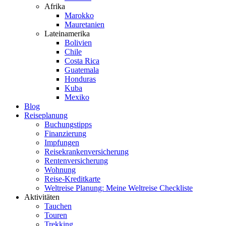
Afrika
Marokko
Mauretanien
Lateinamerika
Bolivien
Chile
Costa Rica
Guatemala
Honduras
Kuba
Mexiko
Blog
Reiseplanung
Buchungstipps
Finanzierung
Impfungen
Reisekrankenversicherung
Rentenversicherung
Wohnung
Reise-Kreditkarte
Weltreise Planung: Meine Weltreise Checkliste
Aktivitäten
Tauchen
Touren
Trekking