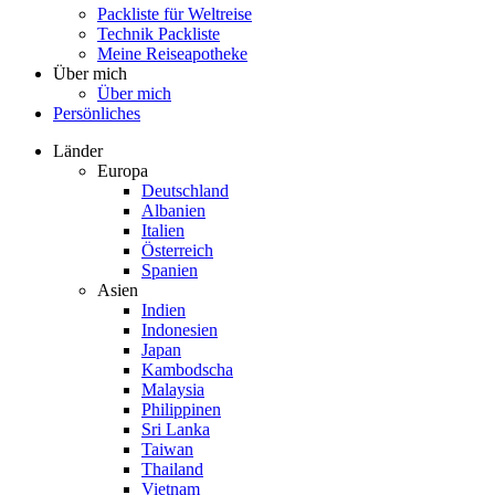
Packliste für Weltreise
Technik Packliste
Meine Reiseapotheke
Über mich
Über mich
Persönliches
Länder
Europa
Deutschland
Albanien
Italien
Österreich
Spanien
Asien
Indien
Indonesien
Japan
Kambodscha
Malaysia
Philippinen
Sri Lanka
Taiwan
Thailand
Vietnam