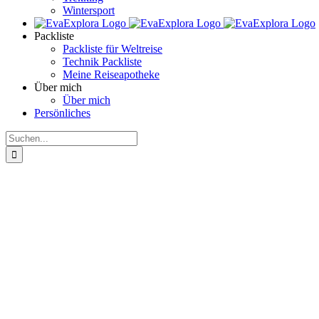
Wintersport
Packliste
Packliste für Weltreise
Technik Packliste
Meine Reiseapotheke
Über mich
Über mich
Persönliches
Suche
nach: