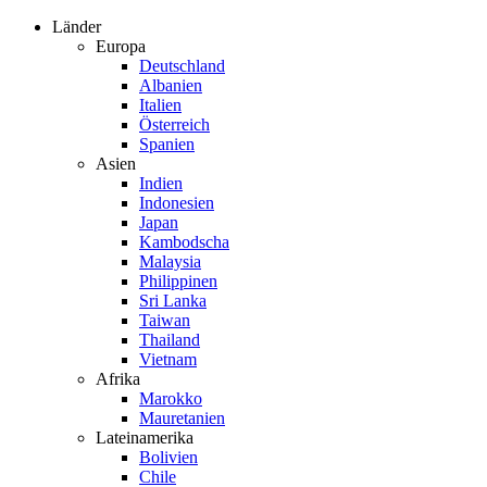
Zum
Länder
Inhalt
Europa
springen
Deutschland
Albanien
Italien
Österreich
Spanien
Asien
Indien
Indonesien
Japan
Kambodscha
Malaysia
Philippinen
Sri Lanka
Taiwan
Thailand
Vietnam
Afrika
Marokko
Mauretanien
Lateinamerika
Bolivien
Chile