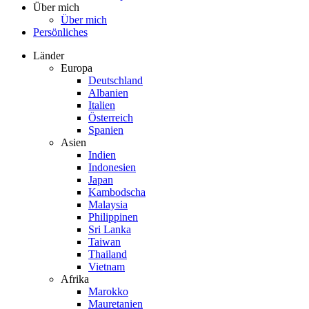
Über mich
Über mich
Persönliches
Länder
Europa
Deutschland
Albanien
Italien
Österreich
Spanien
Asien
Indien
Indonesien
Japan
Kambodscha
Malaysia
Philippinen
Sri Lanka
Taiwan
Thailand
Vietnam
Afrika
Marokko
Mauretanien