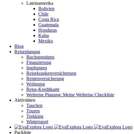
Lateinamerika
Bolivien
Chile
Costa Rica
Guatemala
Honduras
Kuba
Mexiko
Blog
Reiseplanung
Buchungstipps
Finanzierung
Impfungen
Reisekrankenversicherung
Rentenversicherung
Wohnung
Reise-Kreditkarte
Weltreise Planung: Meine Weltreise Checkliste
Aktivitäten
Tauchen
Touren
Trekking
Wintersport
Packliste