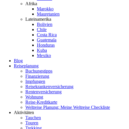
Afrika
Marokko
Mauretanien
Lateinamerika
Bolivien
Chile
Costa Rica
Guatemala
Honduras
Kuba
Mexiko
Blog
Reiseplanung
Buchungstipps
Finanzierung
Impfungen
Reisekrankenversicherung
Rentenversicherung
Wohnung
Reise-Kreditkarte
Weltreise Planung: Meine Weltreise Checkliste
Aktivitäten
Tauchen
Touren
Trekking