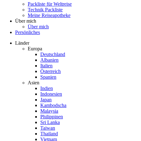
Packliste für Weltreise
Technik Packliste
Meine Reiseapotheke
Über mich
Über mich
Persönliches
Länder
Europa
Deutschland
Albanien
Italien
Österreich
Spanien
Asien
Indien
Indonesien
Japan
Kambodscha
Malaysia
Philippinen
Sri Lanka
Taiwan
Thailand
Vietnam