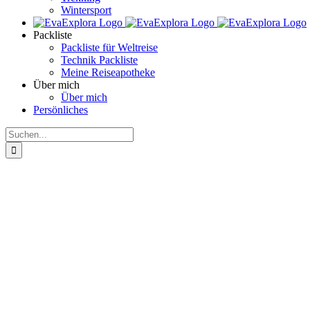
Wintersport
Packliste
Packliste für Weltreise
Technik Packliste
Meine Reiseapotheke
Über mich
Über mich
Persönliches
Suche
nach: