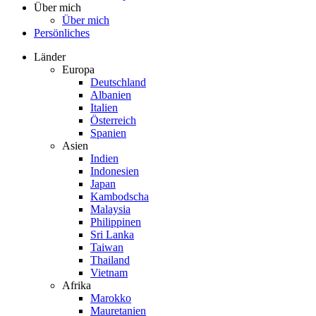
Über mich
Über mich
Persönliches
Länder
Europa
Deutschland
Albanien
Italien
Österreich
Spanien
Asien
Indien
Indonesien
Japan
Kambodscha
Malaysia
Philippinen
Sri Lanka
Taiwan
Thailand
Vietnam
Afrika
Marokko
Mauretanien