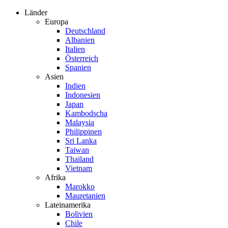
Zum
Länder
Inhalt
Europa
springen
Deutschland
Albanien
Italien
Österreich
Spanien
Asien
Indien
Indonesien
Japan
Kambodscha
Malaysia
Philippinen
Sri Lanka
Taiwan
Thailand
Vietnam
Afrika
Marokko
Mauretanien
Lateinamerika
Bolivien
Chile