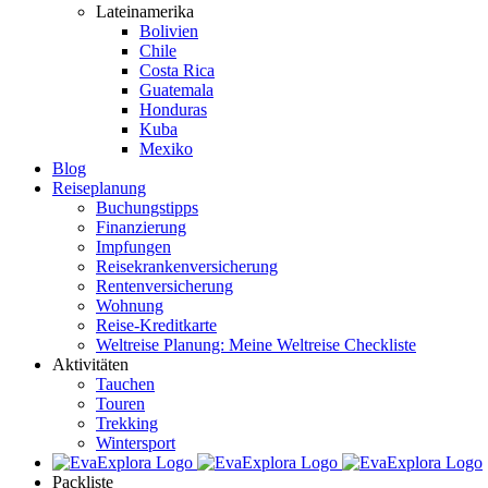
Lateinamerika
Bolivien
Chile
Costa Rica
Guatemala
Honduras
Kuba
Mexiko
Blog
Reiseplanung
Buchungstipps
Finanzierung
Impfungen
Reisekrankenversicherung
Rentenversicherung
Wohnung
Reise-Kreditkarte
Weltreise Planung: Meine Weltreise Checkliste
Aktivitäten
Tauchen
Touren
Trekking
Wintersport
Packliste