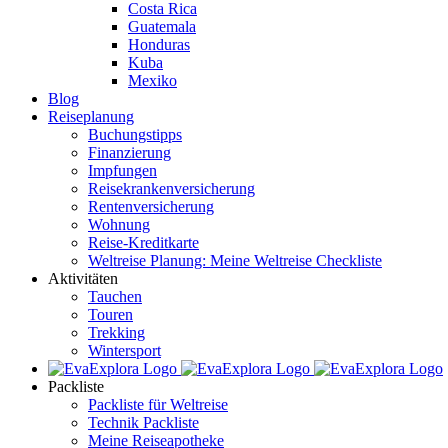
Costa Rica
Guatemala
Honduras
Kuba
Mexiko
Blog
Reiseplanung
Buchungstipps
Finanzierung
Impfungen
Reisekrankenversicherung
Rentenversicherung
Wohnung
Reise-Kreditkarte
Weltreise Planung: Meine Weltreise Checkliste
Aktivitäten
Tauchen
Touren
Trekking
Wintersport
Packliste
Packliste für Weltreise
Technik Packliste
Meine Reiseapotheke