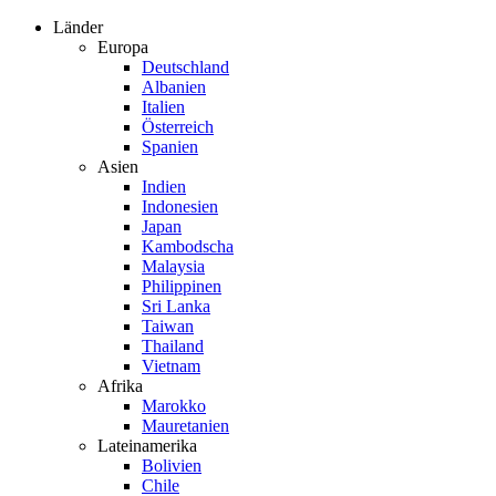
Zum
Länder
Inhalt
Europa
springen
Deutschland
Albanien
Italien
Österreich
Spanien
Asien
Indien
Indonesien
Japan
Kambodscha
Malaysia
Philippinen
Sri Lanka
Taiwan
Thailand
Vietnam
Afrika
Marokko
Mauretanien
Lateinamerika
Bolivien
Chile