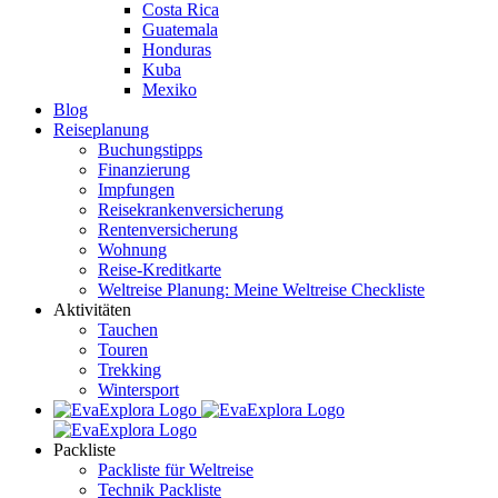
Costa Rica
Guatemala
Honduras
Kuba
Mexiko
Blog
Reiseplanung
Buchungstipps
Finanzierung
Impfungen
Reisekrankenversicherung
Rentenversicherung
Wohnung
Reise-Kreditkarte
Weltreise Planung: Meine Weltreise Checkliste
Aktivitäten
Tauchen
Touren
Trekking
Wintersport
Packliste
Packliste für Weltreise
Technik Packliste