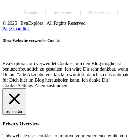
Kontakt
Impressum
Datenschutz
© 2025 | EvaExplora | All Rights Reserved
Facebook
Instagram
Pinterest
YouTube
Rss
Page load link
Diese Webseite verwendet Cookies
EvaExplora.com verwendet Cookies, um den Blog möglichst
benutzerfreundlich zu gestalten. Ich wäre Dir sehr dankbar, wenn
Du auf "alle Akzeptieren" klicken würdest, da ich so das optimale
für Dich hier im Blog herausholen kann. Ich danke Dir!
Cookie Settings
Allen zustimmen
Schließen
Privacy Overview
This website uses cookies to improve your experience while you