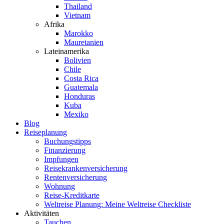
Thailand
Vietnam
Afrika
Marokko
Mauretanien
Lateinamerika
Bolivien
Chile
Costa Rica
Guatemala
Honduras
Kuba
Mexiko
Blog
Reiseplanung
Buchungstipps
Finanzierung
Impfungen
Reisekrankenversicherung
Rentenversicherung
Wohnung
Reise-Kreditkarte
Weltreise Planung: Meine Weltreise Checkliste
Aktivitäten
Tauchen