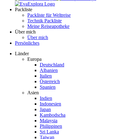
Packliste
Packliste für Weltreise
Technik Packliste
Meine Reiseapotheke
Über mich
Über mich
Persönliches
Länder
Europa
Deutschland
Albanien
Italien
Österreich
Spanien
Asien
Indien
Indonesien
Japan
Kambodscha
Malaysia
Philippinen
Sri Lanka
Taiwan