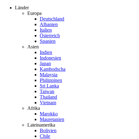
Zum
Länder
Inhalt
Europa
springen
Deutschland
Albanien
Italien
Österreich
Spanien
Asien
Indien
Indonesien
Japan
Kambodscha
Malaysia
Philippinen
Sri Lanka
Taiwan
Thailand
Vietnam
Afrika
Marokko
Mauretanien
Lateinamerika
Bolivien
Chile