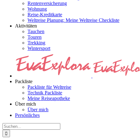
Rentenversicherung
Wohnung
Reise-Kreditkarte
Weltreise Planung: Meine Weltreise Checkliste
Aktivitäten
Tauchen
Touren
Trekking
Wintersport
Packliste
Packliste für Weltreise
Technik Packliste
Meine Reiseapotheke
Über mich
Über mich
Persönliches
Suche
nach: