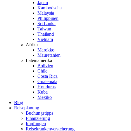
Japan
Kambodscha
Malaysia
Philippinen
Sri Lanka
Taiwan
Thailand
Vietnam
Afrika
Marokko
Mauretanien
Lateinamerika
Bolivien
Chile
Costa Rica
Guatemala
Honduras
Kuba
Mexiko
Blog
Reiseplanung
Buchungstipps
Finanzierung
Impfungen
Reisekrankenversicherung