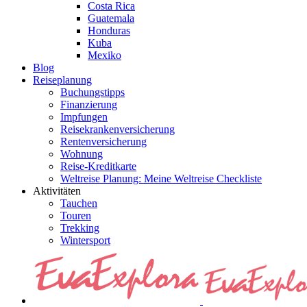
Costa Rica
Guatemala
Honduras
Kuba
Mexiko
Blog
Reiseplanung
Buchungstipps
Finanzierung
Impfungen
Reisekrankenversicherung
Rentenversicherung
Wohnung
Reise-Kreditkarte
Weltreise Planung: Meine Weltreise Checkliste
Aktivitäten
Tauchen
Touren
Trekking
Wintersport