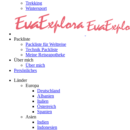
Trekking
Wintersport
Packliste
Packliste für Weltreise
Technik Packliste
Meine Reiseapotheke
Über mich
Über mich
Persönliches
Länder
Europa
Deutschland
Albanien
Italien
Österreich
Spanien
Asien
Indien
Indonesien