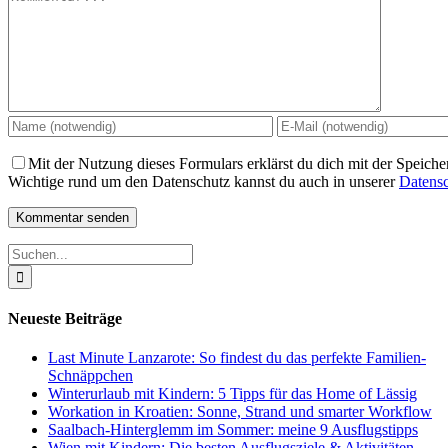
Mit der Nutzung dieses Formulars erklärst du dich mit der Speich
Wichtige rund um den Datenschutz kannst du auch in unserer
Datensc
Suche
nach:
Neueste Beiträge
Last Minute Lanzarote: So findest du das perfekte Familien-
Schnäppchen
Winterurlaub mit Kindern: 5 Tipps für das Home of Lässig
Workation in Kroatien: Sonne, Strand und smarter Workflow
Saalbach-Hinterglemm im Sommer: meine 9 Ausflugstipps
Wien mit Kindern: Die besten Ausflugsziele & Aktivitäten