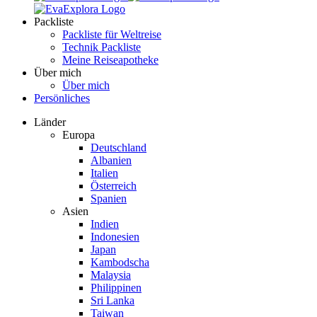
Packliste
Packliste für Weltreise
Technik Packliste
Meine Reiseapotheke
Über mich
Über mich
Persönliches
Länder
Europa
Deutschland
Albanien
Italien
Österreich
Spanien
Asien
Indien
Indonesien
Japan
Kambodscha
Malaysia
Philippinen
Sri Lanka
Taiwan