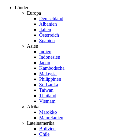
Zum
Länder
Inhalt
Europa
springen
Deutschland
Albanien
Italien
Österreich
Spanien
Asien
Indien
Indonesien
Japan
Kambodscha
Malaysia
Philippinen
Sri Lanka
Taiwan
Thailand
Vietnam
Afrika
Marokko
Mauretanien
Lateinamerika
Bolivien
Chile