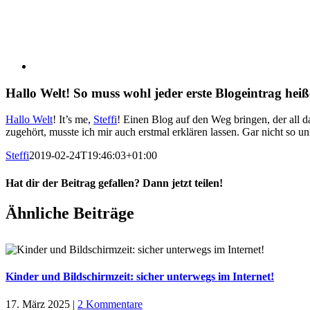
Hallo Welt! So muss wohl jeder erste Blogeintrag hei
Hallo Welt
! It’s me,
Steffi
! Einen Blog auf den Weg bringen, der all das
zugehört, musste ich mir auch erstmal erklären lassen. Gar nicht so 
Steffi
2019-02-24T19:46:03+01:00
Hat dir der Beitrag gefallen? Dann jetzt teilen!
Facebook
X
Pinterest
E-
Ähnliche Beiträge
Mail
Kinder und Bildschirmzeit: sicher unterwegs im Internet!
17. März 2025
|
2 Kommentare