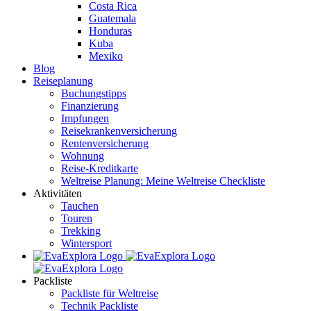
Costa Rica
Guatemala
Honduras
Kuba
Mexiko
Blog
Reiseplanung
Buchungstipps
Finanzierung
Impfungen
Reisekrankenversicherung
Rentenversicherung
Wohnung
Reise-Kreditkarte
Weltreise Planung: Meine Weltreise Checkliste
Aktivitäten
Tauchen
Touren
Trekking
Wintersport
Packliste
Packliste für Weltreise
Technik Packliste