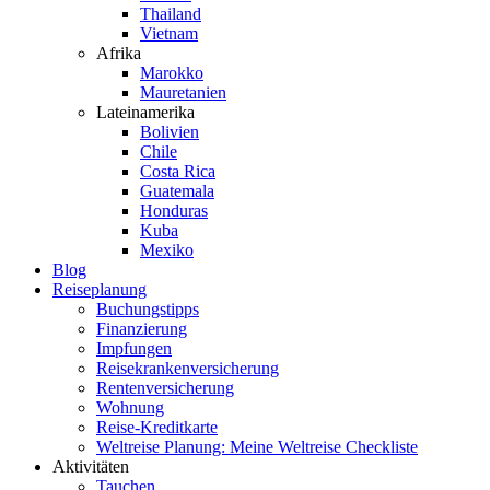
Thailand
Vietnam
Afrika
Marokko
Mauretanien
Lateinamerika
Bolivien
Chile
Costa Rica
Guatemala
Honduras
Kuba
Mexiko
Blog
Reiseplanung
Buchungstipps
Finanzierung
Impfungen
Reisekrankenversicherung
Rentenversicherung
Wohnung
Reise-Kreditkarte
Weltreise Planung: Meine Weltreise Checkliste
Aktivitäten
Tauchen