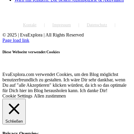
Kontakt
Impressum
Datenschutz
© 2025 | EvaExplora | All Rights Reserved
Facebook
Instagram
Pinterest
YouTube
Rss
Page load link
Diese Webseite verwendet Cookies
EvaExplora.com verwendet Cookies, um den Blog möglichst
benutzerfreundlich zu gestalten. Ich wäre Dir sehr dankbar, wenn
Du auf "alle Akzeptieren" klicken würdest, da ich so das optimale
für Dich hier im Blog herausholen kann. Ich danke Dir!
Cookie Settings
Allen zustimmen
Schließen
Privacy Overview