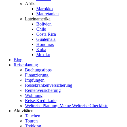
Afrika
Marokko
Mauretanien
Lateinamerika
Bolivien
Chile
Costa Rica
Guatemala
Honduras
Kuba
Mexiko
Blog
Reiseplanung
Buchungstipps
Finanzierung
Impfungen
Reisekrankenversicherung
Rentenversicherung
Wohnung
Reise-Kreditkarte
Weltreise Planung: Meine Weltreise Checkliste
Aktivitäten
Tauchen
Touren
Trekking