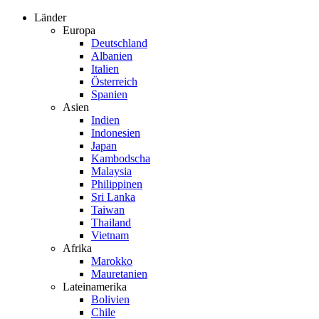
Zum
Länder
Inhalt
Europa
springen
Deutschland
Albanien
Italien
Österreich
Spanien
Asien
Indien
Indonesien
Japan
Kambodscha
Malaysia
Philippinen
Sri Lanka
Taiwan
Thailand
Vietnam
Afrika
Marokko
Mauretanien
Lateinamerika
Bolivien
Chile