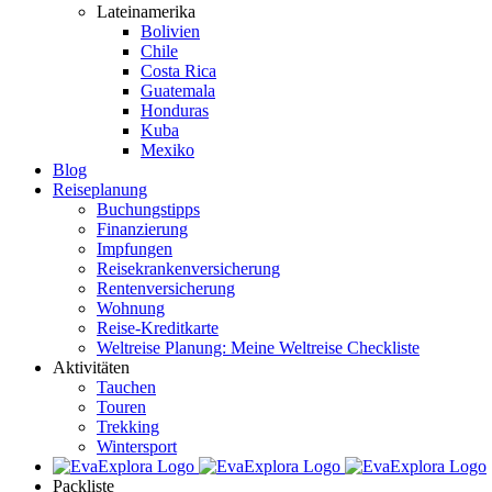
Lateinamerika
Bolivien
Chile
Costa Rica
Guatemala
Honduras
Kuba
Mexiko
Blog
Reiseplanung
Buchungstipps
Finanzierung
Impfungen
Reisekrankenversicherung
Rentenversicherung
Wohnung
Reise-Kreditkarte
Weltreise Planung: Meine Weltreise Checkliste
Aktivitäten
Tauchen
Touren
Trekking
Wintersport
Packliste