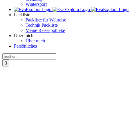
Wintersport
Packliste
Packliste für Weltreise
Technik Packliste
Meine Reiseapotheke
Über mich
Über mich
Persönliches
Suche
nach: