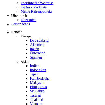
Packliste für Weltreise
Technik Packliste
Meine Reiseapotheke
Über mich
Über mich
Persönliches
Länder
Europa
Deutschland
Albanien
Italien
Österreich
Spanien
Asien
Indien
Indonesien
Japan
Kambodscha
Malaysia
Philippinen
Sri Lanka
Taiwan
Thailand
Vietnam