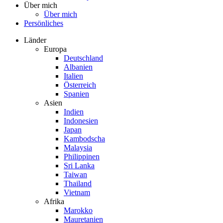
Über mich
Über mich
Persönliches
Länder
Europa
Deutschland
Albanien
Italien
Österreich
Spanien
Asien
Indien
Indonesien
Japan
Kambodscha
Malaysia
Philippinen
Sri Lanka
Taiwan
Thailand
Vietnam
Afrika
Marokko
Mauretanien