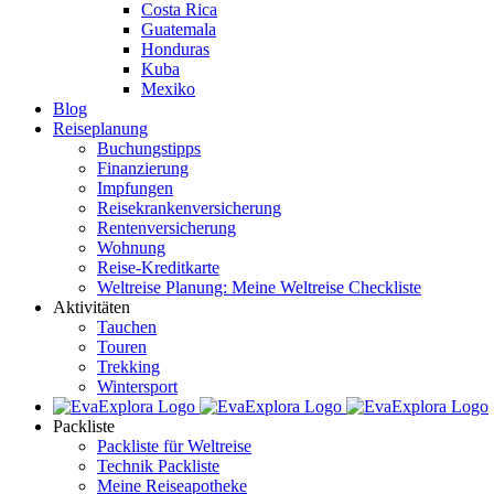
Costa Rica
Guatemala
Honduras
Kuba
Mexiko
Blog
Reiseplanung
Buchungstipps
Finanzierung
Impfungen
Reisekrankenversicherung
Rentenversicherung
Wohnung
Reise-Kreditkarte
Weltreise Planung: Meine Weltreise Checkliste
Aktivitäten
Tauchen
Touren
Trekking
Wintersport
Packliste
Packliste für Weltreise
Technik Packliste
Meine Reiseapotheke