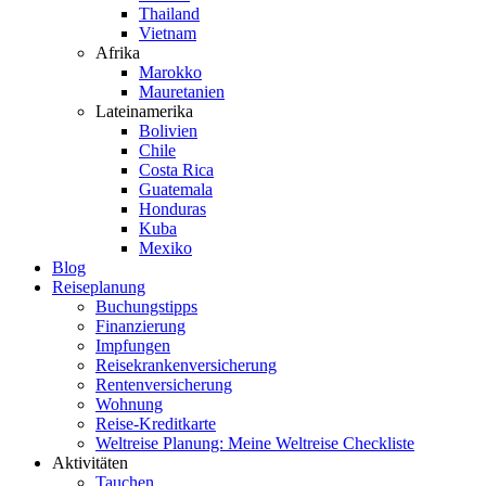
Thailand
Vietnam
Afrika
Marokko
Mauretanien
Lateinamerika
Bolivien
Chile
Costa Rica
Guatemala
Honduras
Kuba
Mexiko
Blog
Reiseplanung
Buchungstipps
Finanzierung
Impfungen
Reisekrankenversicherung
Rentenversicherung
Wohnung
Reise-Kreditkarte
Weltreise Planung: Meine Weltreise Checkliste
Aktivitäten
Tauchen