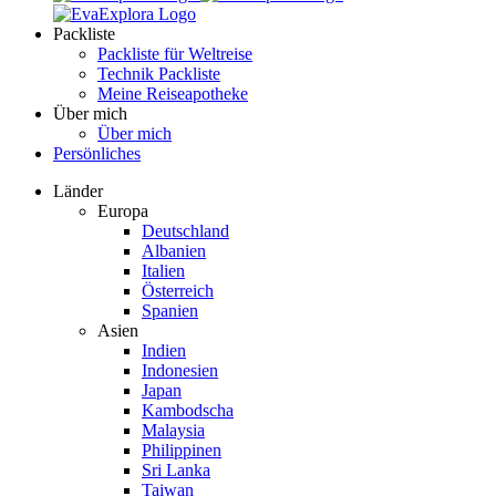
Packliste
Packliste für Weltreise
Technik Packliste
Meine Reiseapotheke
Über mich
Über mich
Persönliches
Länder
Europa
Deutschland
Albanien
Italien
Österreich
Spanien
Asien
Indien
Indonesien
Japan
Kambodscha
Malaysia
Philippinen
Sri Lanka
Taiwan