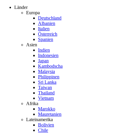
Zum
Länder
Inhalt
Europa
springen
Deutschland
Albanien
Italien
Österreich
Spanien
Asien
Indien
Indonesien
Japan
Kambodscha
Malaysia
Philippinen
Sri Lanka
Taiwan
Thailand
Vietnam
Afrika
Marokko
Mauretanien
Lateinamerika
Bolivien
Chile