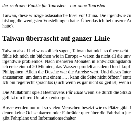
der zentralen Punkte für Touristen – nur ohne Touristen
Taiwan, diese winzige ostasiatische Insel vor China. Die irgendwie z
bislang die wenigsten Vorstellungen hatte. Über das ich bei unsere
hatte).
Taiwan überrascht auf ganzer Linie
Taiwan also. Und was soll ich sagen, Taiwan hat mich so überrascht. S
fühle ich mich ein bißchen wie in Europa – wären da nicht all die unve
irgendwie problemlos. Nach mehreren Monaten in Entwicklungslände
ich erste einmal 20 Minuten, das Wasser sprudelt aus dem Duschkopf 
Philippinen. Allein die Dusche war die Anreise wert. Und dieses Intern
anzustarren, um dann mit einem „… kann die Seite nicht öffnen“ ent
Ich bin regelrecht sprachlos (auch wenn es gar nicht so geil ist, we
Die Müllabfuhr spielt Beethovens
Für Elise
wenn sie durch die Stra
geflitzt um ihren Unrat zu entsorgen.
Busse werden nur mit so vielen Menschen besetzt wie es Plätze gibt.
denen keine Ochsenkarren oder Fahrräder quer über die Fahrbahn juck
gibt Fahrpläne und Informationsschalter.