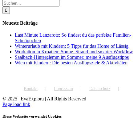
Suche
nach:
Neueste Beiträge
Last Minute Lanzarote: So findest du das perfekte Familien-
Schnäppchen
Winterurlaub mit Kindern: 5 Tipps für das Home of Lässig
Workation in Kroatien: Sonne, Strand und smarter Workflow
Saalbach-Hinterglemm im Sommer: meine 9 Ausflugstipps
Wien mit Kindern: Die besten Ausflugsziele & Aktivitäten
Kontakt
Impressum
Datenschutz
© 2025 | EvaExplora | All Rights Reserved
Facebook
Instagram
Pinterest
YouTube
Rss
Page load link
Diese Webseite verwendet Cookies