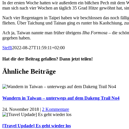
In der ersten Woche hatten wir außerdem ein bißchen Pech mit dem Wet
man sich nach vier Wochen an täglich 35 Grad Hitze gewöhnt hat, sin
Nach vier Regentagen in Taipei haben wir beschlossen das noch fäll
fliehen. Über Taichung und Tainan ging es runter bis Kaohchiung, z
Ach ja, Taiwan nannte man früher übrigens
Ilha Formosa
– die schön
gegeben haben.
Steffi
2022-08-27T11:59:11+02:00
Hat dir der Beitrag gefallen? Dann jetzt teilen!
Facebook
X
Pinterest
E-
Ähnliche Beiträge
Mail
Wandern in Taiwan – unterwegs auf dem Dakeng Trail No4
24. November 2018
|
2 Kommentare
[Travel Updade] Es geht wieder los