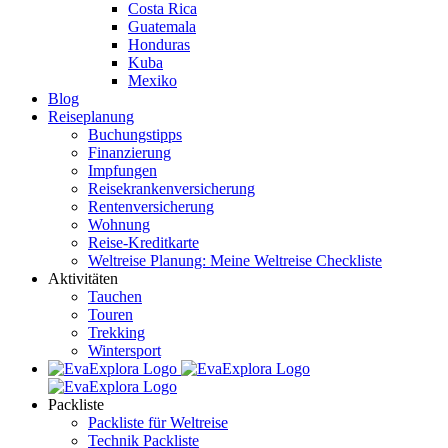
Costa Rica
Guatemala
Honduras
Kuba
Mexiko
Blog
Reiseplanung
Buchungstipps
Finanzierung
Impfungen
Reisekrankenversicherung
Rentenversicherung
Wohnung
Reise-Kreditkarte
Weltreise Planung: Meine Weltreise Checkliste
Aktivitäten
Tauchen
Touren
Trekking
Wintersport
Packliste
Packliste für Weltreise
Technik Packliste