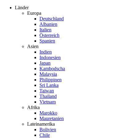
Zum
Länder
Inhalt
Europa
springen
Deutschland
Albanien
Italien
Österreich
Spanien
Asien
Indien
Indonesien
Japan
Kambodscha
Malaysia
Philippinen
Sri Lanka
Taiwan
Thailand
Vietnam
Afrika
Marokko
Mauretanien
Lateinamerika
Bolivien
Chile