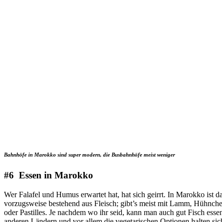
Bahnhöfe in Marokko sind super modern, die Busbahnhöfe meist weniger
#6 Essen in Marokko
Wer Falafel und Humus erwartet hat, hat sich geirrt. In Marokko ist 
vorzugsweise bestehend aus Fleisch; gibt’s meist mit Lamm, Hühnchen 
oder Pastilles. Je nachdem wo ihr seid, kann man auch gut Fisch ess
anderen Ländern und vor allem die vegetarischen Optionen halten sic