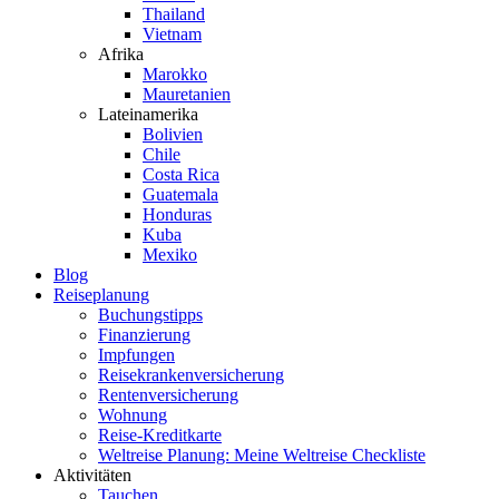
Thailand
Vietnam
Afrika
Marokko
Mauretanien
Lateinamerika
Bolivien
Chile
Costa Rica
Guatemala
Honduras
Kuba
Mexiko
Blog
Reiseplanung
Buchungstipps
Finanzierung
Impfungen
Reisekrankenversicherung
Rentenversicherung
Wohnung
Reise-Kreditkarte
Weltreise Planung: Meine Weltreise Checkliste
Aktivitäten
Tauchen