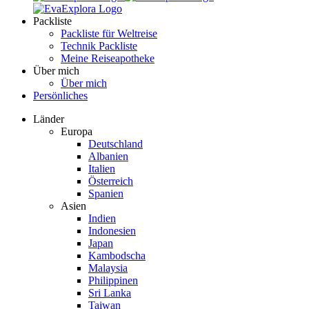
Packliste
Packliste für Weltreise
Technik Packliste
Meine Reiseapotheke
Über mich
Über mich
Persönliches
Länder
Europa
Deutschland
Albanien
Italien
Österreich
Spanien
Asien
Indien
Indonesien
Japan
Kambodscha
Malaysia
Philippinen
Sri Lanka
Taiwan