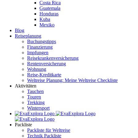
Costa Rica
Guatemala
Honduras
Kuba
Mexiko
Blog
Reiseplanung
Buchungstipps
Finanzierung
Impfungen
Reisekrankenversicherung
Rentenversicherung
Wohnung
Reise-Kreditkarte
Weltreise Planung: Meine Weltreise Checkliste
Aktivitäten
Tauchen
Touren
Trekking
Wintersport
Packliste
Packliste für Weltreise
Technik Packliste