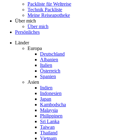
Packliste für Weltreise
Technik Packliste
Meine Reiseapotheke
Über mich
Über mich
Persönliches
Länder
Europa
Deutschland
Albanien
Italien
Österreich
Spanien
Asien
Indien
Indonesien
Japan
Kambodscha
Malaysia
Philippinen
Sri Lanka
Taiwan
Thailand
Vietnam