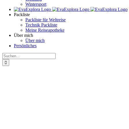
Wintersport
Packliste
Packliste für Weltreise
Technik Packliste
Meine Reiseapotheke
Über mich
Über mich
Persönliches
Suche
nach: