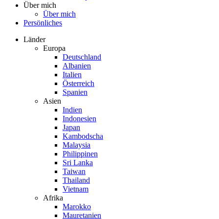
Über mich
Über mich
Persönliches
Länder
Europa
Deutschland
Albanien
Italien
Österreich
Spanien
Asien
Indien
Indonesien
Japan
Kambodscha
Malaysia
Philippinen
Sri Lanka
Taiwan
Thailand
Vietnam
Afrika
Marokko
Mauretanien