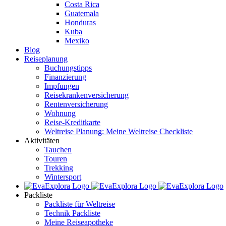
Costa Rica
Guatemala
Honduras
Kuba
Mexiko
Blog
Reiseplanung
Buchungstipps
Finanzierung
Impfungen
Reisekrankenversicherung
Rentenversicherung
Wohnung
Reise-Kreditkarte
Weltreise Planung: Meine Weltreise Checkliste
Aktivitäten
Tauchen
Touren
Trekking
Wintersport
Packliste
Packliste für Weltreise
Technik Packliste
Meine Reiseapotheke