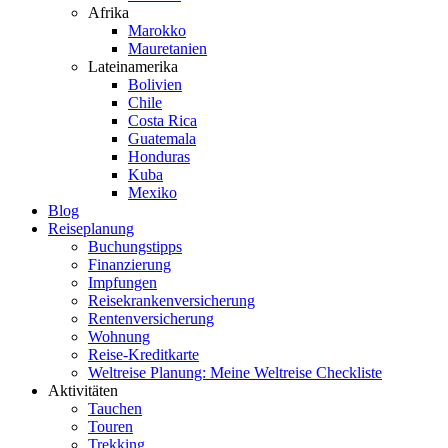
Afrika
Marokko
Mauretanien
Lateinamerika
Bolivien
Chile
Costa Rica
Guatemala
Honduras
Kuba
Mexiko
Blog
Reiseplanung
Buchungstipps
Finanzierung
Impfungen
Reisekrankenversicherung
Rentenversicherung
Wohnung
Reise-Kreditkarte
Weltreise Planung: Meine Weltreise Checkliste
Aktivitäten
Tauchen
Touren
Trekking