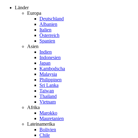
Zum
Länder
Inhalt
Europa
springen
Deutschland
Albanien
Italien
Österreich
Spanien
Asien
Indien
Indonesien
Japan
Kambodscha
Malaysia
Philippinen
Sri Lanka
Taiwan
Thailand
Vietnam
Afrika
Marokko
Mauretanien
Lateinamerika
Bolivien
Chile