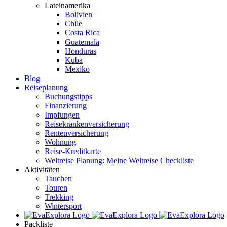
Lateinamerika
Bolivien
Chile
Costa Rica
Guatemala
Honduras
Kuba
Mexiko
Blog
Reiseplanung
Buchungstipps
Finanzierung
Impfungen
Reisekrankenversicherung
Rentenversicherung
Wohnung
Reise-Kreditkarte
Weltreise Planung: Meine Weltreise Checkliste
Aktivitäten
Tauchen
Touren
Trekking
Wintersport
Packliste