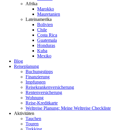
Afrika
Marokko
Mauretanien
Lateinamerika
Bolivien
Chile
Costa Rica
Guatemala
Honduras
Kuba
Mexiko
Blog
Reiseplanung
Buchungstipps
Finanzierung
Impfungen
Reisekrankenversicherung
Rentenversicherung
Wohnung
Reise-Kreditkarte
Weltreise Planung: Meine Weltreise Checkliste
Aktivitäten
Tauchen
Touren
Trekking