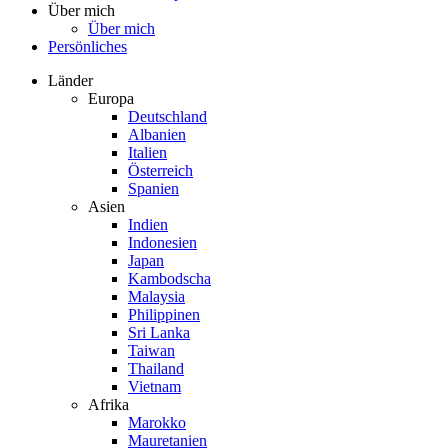
Über mich
Über mich
Persönliches
Länder
Europa
Deutschland
Albanien
Italien
Österreich
Spanien
Asien
Indien
Indonesien
Japan
Kambodscha
Malaysia
Philippinen
Sri Lanka
Taiwan
Thailand
Vietnam
Afrika
Marokko
Mauretanien