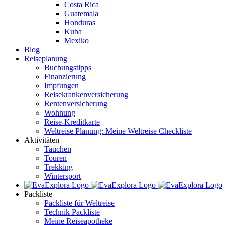
Costa Rica
Guatemala
Honduras
Kuba
Mexiko
Blog
Reiseplanung
Buchungstipps
Finanzierung
Impfungen
Reisekrankenversicherung
Rentenversicherung
Wohnung
Reise-Kreditkarte
Weltreise Planung: Meine Weltreise Checkliste
Aktivitäten
Tauchen
Touren
Trekking
Wintersport
Packliste
Packliste für Weltreise
Technik Packliste
Meine Reiseapotheke