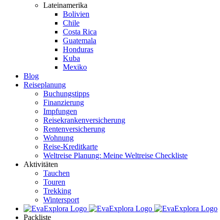
Lateinamerika
Bolivien
Chile
Costa Rica
Guatemala
Honduras
Kuba
Mexiko
Blog
Reiseplanung
Buchungstipps
Finanzierung
Impfungen
Reisekrankenversicherung
Rentenversicherung
Wohnung
Reise-Kreditkarte
Weltreise Planung: Meine Weltreise Checkliste
Aktivitäten
Tauchen
Touren
Trekking
Wintersport
Packliste