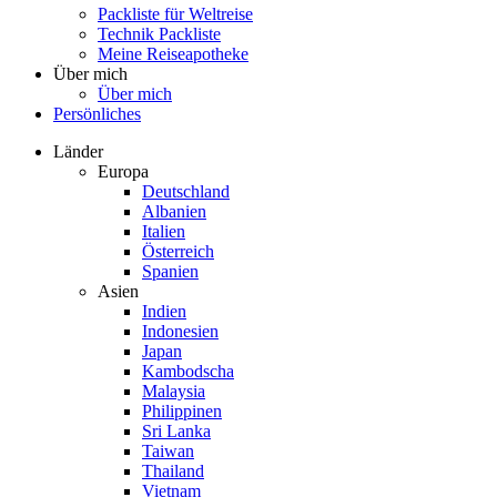
Packliste für Weltreise
Technik Packliste
Meine Reiseapotheke
Über mich
Über mich
Persönliches
Länder
Europa
Deutschland
Albanien
Italien
Österreich
Spanien
Asien
Indien
Indonesien
Japan
Kambodscha
Malaysia
Philippinen
Sri Lanka
Taiwan
Thailand
Vietnam