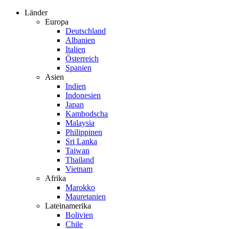
Zum
Länder
Inhalt
Europa
springen
Deutschland
Albanien
Italien
Österreich
Spanien
Asien
Indien
Indonesien
Japan
Kambodscha
Malaysia
Philippinen
Sri Lanka
Taiwan
Thailand
Vietnam
Afrika
Marokko
Mauretanien
Lateinamerika
Bolivien
Chile