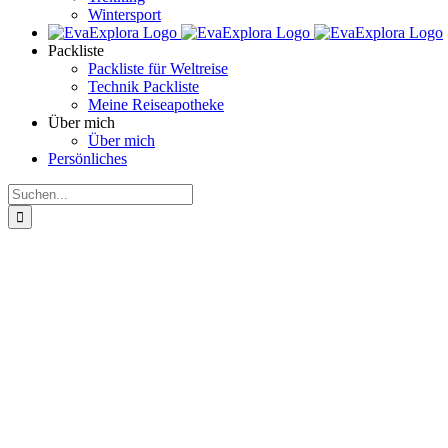
Wintersport
Packliste
Packliste für Weltreise
Technik Packliste
Meine Reiseapotheke
Über mich
Über mich
Persönliches
Suche
nach: