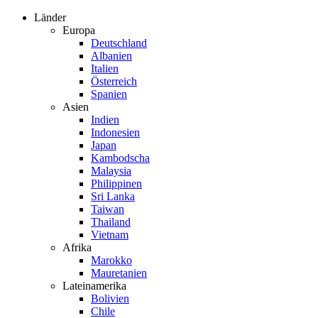
Zum
Länder
Inhalt
Europa
springen
Deutschland
Albanien
Italien
Österreich
Spanien
Asien
Indien
Indonesien
Japan
Kambodscha
Malaysia
Philippinen
Sri Lanka
Taiwan
Thailand
Vietnam
Afrika
Marokko
Mauretanien
Lateinamerika
Bolivien
Chile