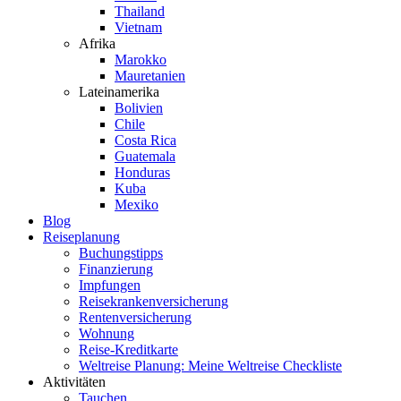
Thailand
Vietnam
Afrika
Marokko
Mauretanien
Lateinamerika
Bolivien
Chile
Costa Rica
Guatemala
Honduras
Kuba
Mexiko
Blog
Reiseplanung
Buchungstipps
Finanzierung
Impfungen
Reisekrankenversicherung
Rentenversicherung
Wohnung
Reise-Kreditkarte
Weltreise Planung: Meine Weltreise Checkliste
Aktivitäten
Tauchen