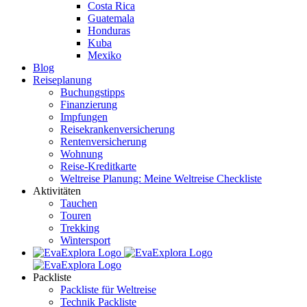
Costa Rica
Guatemala
Honduras
Kuba
Mexiko
Blog
Reiseplanung
Buchungstipps
Finanzierung
Impfungen
Reisekrankenversicherung
Rentenversicherung
Wohnung
Reise-Kreditkarte
Weltreise Planung: Meine Weltreise Checkliste
Aktivitäten
Tauchen
Touren
Trekking
Wintersport
Packliste
Packliste für Weltreise
Technik Packliste