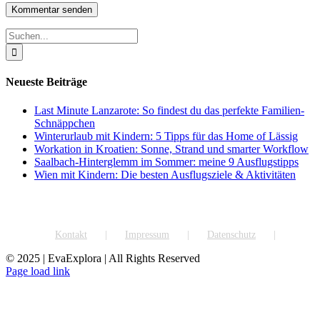
Suche
nach:
Neueste Beiträge
Last Minute Lanzarote: So findest du das perfekte Familien-
Schnäppchen
Winterurlaub mit Kindern: 5 Tipps für das Home of Lässig
Workation in Kroatien: Sonne, Strand und smarter Workflow
Saalbach-Hinterglemm im Sommer: meine 9 Ausflugstipps
Wien mit Kindern: Die besten Ausflugsziele & Aktivitäten
Kontakt
Impressum
Datenschutz
© 2025 | EvaExplora | All Rights Reserved
Facebook
Instagram
Pinterest
YouTube
Rss
Page load link
Nach
oben